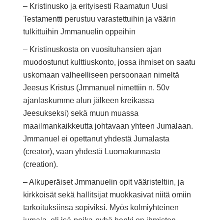
– Kristinusko ja erityisesti Raamatun Uusi
Testamentti perustuu varastettuihin ja väärin
tulkittuihin Jmmanuelin oppeihin
– Kristinuskosta on vuosituhansien ajan
muodostunut kulttiuskonto, jossa ihmiset on saatu
uskomaan valheelliseen persoonaan nimeltä
Jeesus Kristus (Jmmanuel nimettiin n. 50v
ajanlaskumme alun jälkeen kreikassa
Jeesukseksi) sekä muun muassa
maailmankaikkeutta johtavaan yhteen Jumalaan.
Jmmanuel ei opettanut yhdestä Jumalasta
(creator), vaan yhdestä Luomakunnasta
(creation).
– Alkuperäiset Jmmanuelin opit vääristeltiin, ja
kirkkoisät sekä hallitsijat muokkasivat niitä omiin
tarkoituksiinsa sopiviksi. Myös kolmiyhteinen