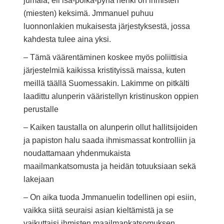
jumala, eli isä-poika-pyhä henki on ihmisten
(miesten) keksimä. Jmmanuel puhuu
luonnonlakien mukaisesta järjestyksestä, jossa
kahdesta tulee aina yksi.
– Tämä väärentäminen koskee myös poliittisia
järjestelmiä kaikissa kristityissä maissa, kuten
meillä täällä Suomessakin. Lakimme on pitkälti
laadittu alunperin vääristellyn kristinuskon oppien
perustalle
– Kaiken taustalla on alunperin ollut hallitsijoiden
ja papiston halu saada ihmismassat kontrolliin ja
noudattamaan yhdenmukaista
maailmankatsomusta ja heidän totuuksiaan sekä
lakejaan
– On aika tuoda Jmmanuelin todellinen opi esiin,
vaikka siitä seuraisi asian kieltämistä ja se
vaikuttaisi ihmisten maailmankatsomuksen