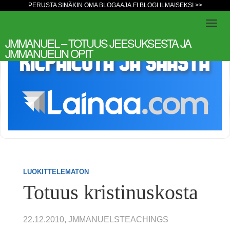
PERUSTA SINÄKIN OMA BLOGAAJA.FI BLOGI ILMAISEKSI >>
JMMANUEL – TOTUUS JEESUKSESTA JA
JMMANUELIN OPIT
LUOKITTELEMATON
Totuus kristinuskosta
22.12.2010, JMMANUELSTEACHINGS